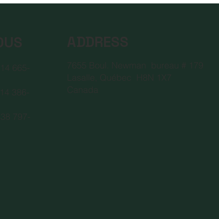
ADDRESS
OUS
7655 Boul. Newman bureau # 179
 665-
Lasalle, Québec H8N 1X7
Canada
514 386-
797-