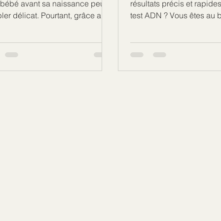
 bébé avant sa naissance peut
résultats précis et rapide
er délicat. Pourtant, grâce au
test ADN ? Vous êtes au b
prénatal de paternité NIPP, cette
Aujourd’hui, je vous guid
rche est aujourd’hui possible,
accéder facilement à un 
 et non invasive. Vous vous
rapide fiable à LaSalle. Q
ndez comment ça marche, à
pour des raisons médical
 moment le faire, ou encore où
personnelles ou de santé 
ser ce test à Montréal ? Je vous
il est essentiel de savoir o
ique tout, simplement et
comment faire ce test eff
’est-ce que le test
Suivez-moi, je vous expliq
tal de paternité NIPP ? Le test
Pourquoi choisir un test
, ou Non-Invasive Prenatal
fiable ? Un test ADN rapid
nity test, est une analyse
c’est la garantie d’avoir 