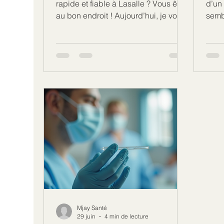
rapide et fiable à Lasalle ? Vous êtes
d’un
au bon endroit ! Aujourd’hui, je vous
sembl
emmène dans l’univers passionnant
test 
des tests ADN, un outil puissant pour
déma
mieux comprendre votre santé. Que
sûre
ce soit pour des questions de
dema
prévention, de diagnostic ou
quel
simplement pour satisfaire votre
réali
curiosité, le test ADN est devenu
expl
incontournable. Prêt à découvrir
clairement. Qu
comment ça marche et où le faire ?
préna
C’est parti ! 🚀 Pourquoi choisir un
NIPP
test génétique rapide ? Le temps,
Pater
Mjay Santé
29 juin
4 min de lecture