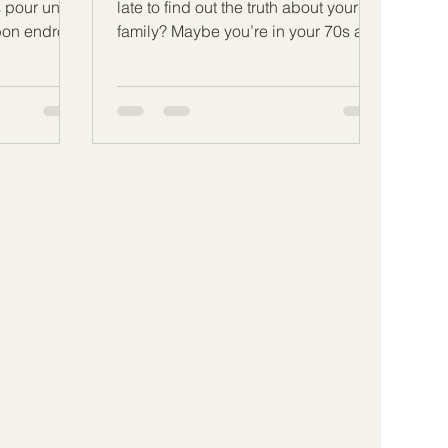
s pour un
late to find out the truth about your
on endroit !
family? Maybe you’re in your 70s and
e pour
still have questions about your
test ADN
biological parents. Or perhaps a
ue ce soit
parent has passed away, and you
es,
want to uncover your roots. The good
préventive,
news is that DNA testing can provide
ù et
answers at any age. Let me share
icacement.
how paternity tests and forensic DNA
ue tout !
analysis can bring peace of mind, no
 ADN rapide
matter how much time has passed.
e fiable,
How DNA Testing Brings Final
des résu
Answers to Older Adults Many