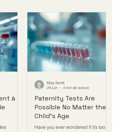
Mjay Santé
29 juin
4 min de lecture
ent à
Paternity Tests Are
de
Possible No Matter the
Child’s Age
des
Have you ever wondered if it’s too